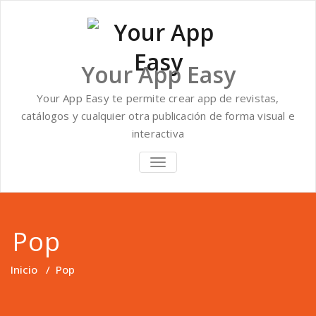
Saltar
al
contenido
Your App Easy
Your App Easy te permite crear app de revistas,
catálogos y cualquier otra publicación de forma visual e
interactiva
ALTERNAR
NAVEGACIÓN
Pop
Inicio
/
Pop