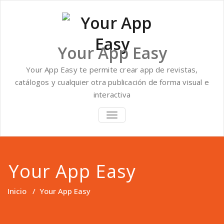
Saltar
al
contenido
Your App Easy
Your App Easy te permite crear app de revistas,
catálogos y cualquier otra publicación de forma visual e
interactiva
ALTERNAR
NAVEGACIÓN
Your App Easy
Inicio
/
Your App Easy