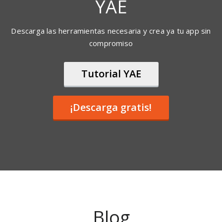
Nuestro equipo te guiará paso a paso en el
proceso de elaboración a través de los canales
de soporte. Contamos también con un completo
tutorial.
Personalización
¿Necesitas algún elemento exclusivo para tu
app? Consulta condiciones para programar
elementos extras a medida.
Conecta
Gracias a nuestro servicio push, podrás enviar
notificaciones a tus usuarios, para que siempre
estén al día de tus novedades.