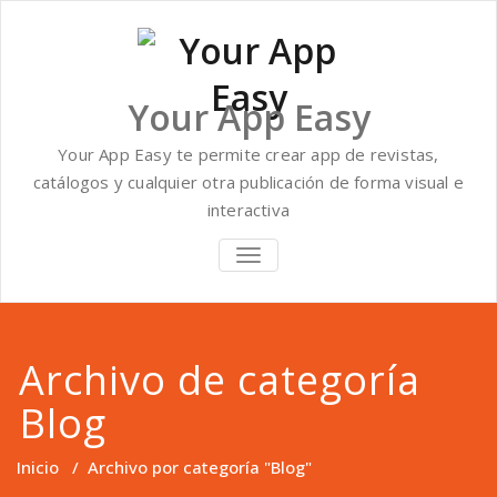
Saltar
al
contenido
Your App Easy
Your App Easy te permite crear app de revistas,
catálogos y cualquier otra publicación de forma visual e
interactiva
ALTERNAR
NAVEGACIÓN
Archivo de categoría
Blog
Inicio
/
Archivo por categoría "Blog"