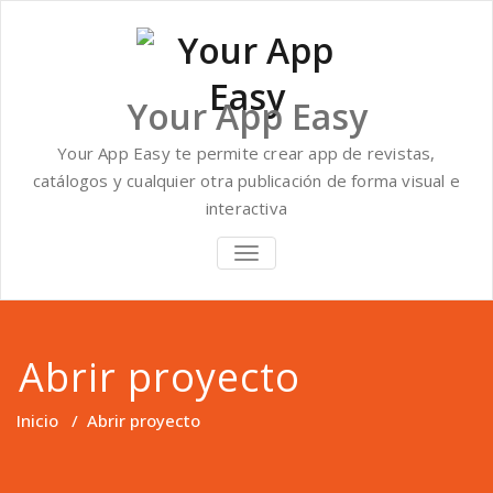
Saltar
al
contenido
Your App Easy
Your App Easy te permite crear app de revistas,
catálogos y cualquier otra publicación de forma visual e
interactiva
ALTERNAR
NAVEGACIÓN
Abrir proyecto
Inicio
/
Abrir proyecto