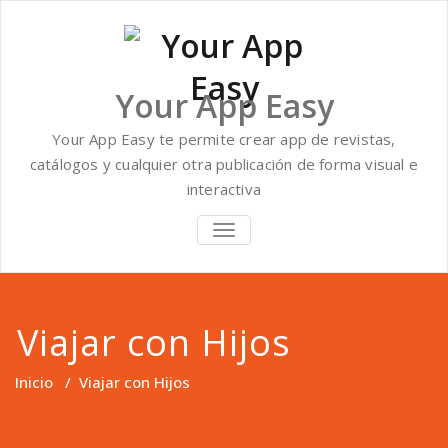
Saltar
al
contenido
Your App Easy
Your App Easy te permite crear app de revistas,
catálogos y cualquier otra publicación de forma visual e
interactiva
ALTERNAR
NAVEGACIÓN
Viajar con Hijos
Inicio
/
Viajar con Hijos